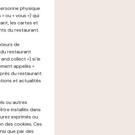
 personne physique
s » ou « vous ») qui
rant, les cartes et
nts du restaurant.
ateurs de
 du restaurant
nd collect ») si le
ement appelés «
près du restaurant
tions et actualités
els ou autres
'être installés dans
aurez exprimés ou
n des cookies. Ces
insi que par des