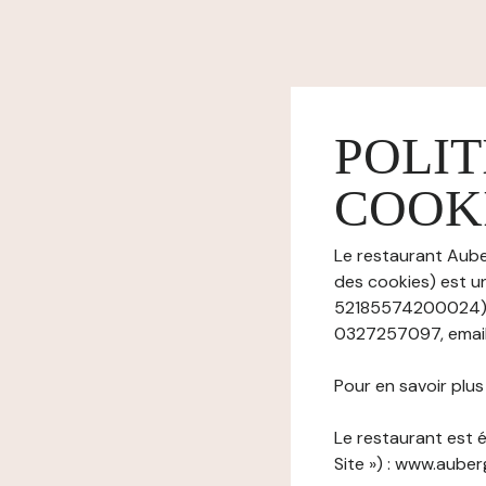
POLIT
COOK
Le restaurant Auber
des cookies) est un
52185574200024), a
0327257097, email 
Pour en savoir plu
Le restaurant est é
Site ») : www.aube