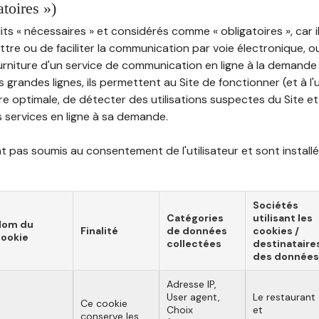
atoires »)
ts « nécessaires » et considérés comme « obligatoires », car il
tre ou de faciliter la communication par voie électronique, 
ourniture d'un service de communication en ligne à la demand
les grandes lignes, ils permettent au Site de fonctionner (et à l'
e optimale, de détecter des utilisations suspectes du Site et 
ns services en ligne à sa demande.
 pas soumis au consentement de l'utilisateur et sont installé
Sociétés
Catégories
utilisant les
Nom du
Finalité
de données
cookies /
ookie
collectées
destinataire
des données
Adresse IP,
User agent,
Le restaurant
Ce cookie
Choix
et
conserve les