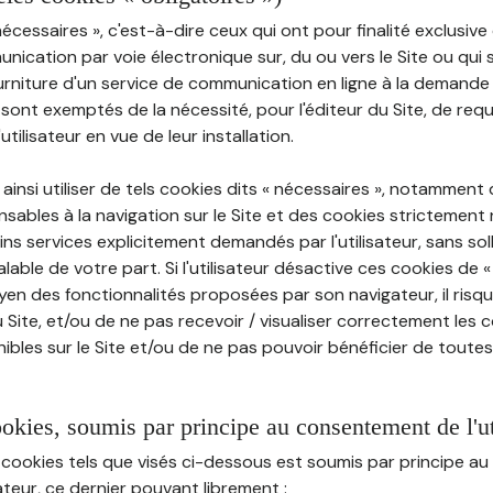
nécessaires », c'est-à-dire ceux qui ont pour finalité exclusiv
munication par voie électronique sur, du ou vers le Site ou qui
ourniture d'un service de communication en ligne à la demand
e, sont exemptés de la nécessité, pour l'éditeur du Site, de requé
tilisateur en vue de leur installation.
ainsi utiliser de tels cookies dits « nécessaires », notamment
sables à la navigation sur le Site et des cookies strictement 
ins services explicitement demandés par l'utilisateur, sans soll
ble de votre part. Si l'utilisateur désactive ces cookies de 
en des fonctionnalités proposées par son navigateur, il risq
Site, et/ou de ne pas recevoir / visualiser correctement les 
ibles sur le Site et/ou de ne pas pouvoir bénéficier de toutes
ookies, soumis par principe au consentement de l'ut
 cookies tels que visés ci-dessous est soumis par principe 
sateur, ce dernier pouvant librement :