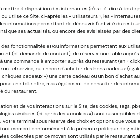
 à mettre à disposition des internautes (c'est-à-dire à toute
ou utilise ce Site, ci-après les « utilisateurs », les « internaute
te des informations permettant de découvrir l'activité du restau
si que ses actualités, ou encore des avis laissés par des clie
 des fonctionnalités et/ou informations permettant aux utilis
urant (cf. demande de contact), de réserver une table auprès
à une commande à emporter auprès du restaurant (en « click a
 un tel service, ou encore d'acheter des bons cadeaux (égal
« chèques cadeaux ») une carte cadeau ou un bon d'achat au
opose une telle offre, mais également de consulter des informa
ité du restaurant.
ation et de vos interactions sur le Site, des cookies, tags, pix
ogies similaires (ci-après les « cookies ») sont susceptibles d
u votre terminal sous réserve des choix et options que vous 
tout moment conformément à la présente politique de gestio
ées collectées par ce moyen sont utilisés par le restaurant a