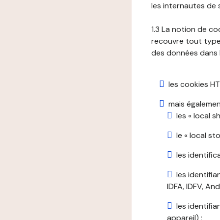
les internautes de 
1.3 La notion de co
recouvre tout type 
des données dans le
les cookies HT
mais également
les « local 
le « local s
les identifi
les identifi
IDFA, IDFV, Andr
les identifi
appareil) ;