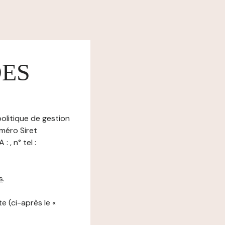
DES
olitique de gestion
uméro Siret
, n° tel :
s
.
e (ci-après le «