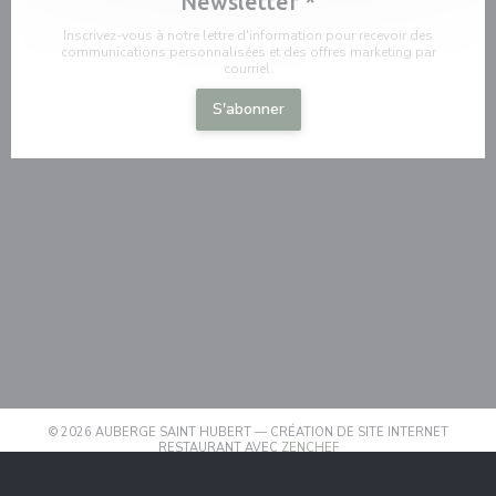
Newsletter
*
Inscrivez-vous à notre lettre d'information pour recevoir des
communications personnalisées et des offres marketing par
courriel.
S'abonner
© 2026 AUBERGE SAINT HUBERT — CRÉATION DE SITE INTERNET
((OUVRE UNE NOUVELLE F
RESTAURANT AVEC
ZENCHEF
((OUVRE UNE NOUVELLE FENÊT
MENTIONS LÉGALES