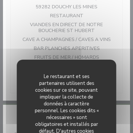
59282 DOUCHY LES MINES
RESTAURANT
VIANDES EN DIRECT DE NOTRE
BOUCHERIE ST HUBERT
CAVE A CHAMPAGNES / CAVES A VINS
BAR PLANCHES APERITIVES
FRUITS DE MER / HOMARDS
GLACES / PLANCHES A PARTAGER
03 27 25 70 97
Le restaurant et ses
auberge.st.hubert.haspres@wanadoo.fr
partenaires utilisent des
cookies sur ce site, pouvant
impliquer la collecte de
données à caractère
personnel. Les cookies dits «
Infos pratiques
nécessaires » sont
obligatoires et installés par
Cuisine
défaut. D'autres cookies