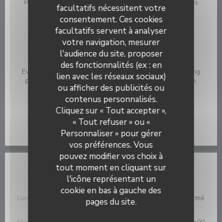
Planches apéritives, Restaurant Bar, Goûters et Glaces
facultatifs nécessitent votre
consentement. Ces cookies
Type de restaurant
facultatifs servent à analyser
Restaurant
votre navigation, mesurer
Services
l'audience du site, proposer
Salon d'accueil, Air conditionné - Climatisation,
des fonctionnalités (ex : en
Evénements sportifs retransmis sur écran géant, Parking
lien avec les réseaux sociaux)
privé, Parking, Accès aux personnes à mobilité réduite,
ou afficher des publicités ou
Accès Wifi
contenus personnalisés.
Auberge Saint Hubert
Moyens de paiement
Cliquez sur « Tout accepter »,
Visa, Titres restaurant, Espèces, Chèques Vacances,
« Tout refuser » ou «
Chèques, Carte Bleue
Personnaliser » pour gérer
vos préférences. Vous
pouvez modifier vos choix à
tout moment en cliquant sur
Horaires
l'icône représentant un
cookie en bas à gauche des
Lundi
Fermé
pages du site.