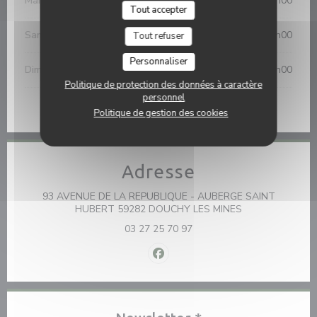
Mar
-
Ven
11h00 - 23h00
Tout accepter
Samedi
11h00 - 23h00
Tout refuser
Personnaliser
Dimanche
11h00 - 18h00
Politique de protection des données à caractère
personnel
* Uniquement sur réservation
Politique de gestion des cookies
Adresse
93 AVENUE DE LA REPUBLIQUE - AUBERGE SAINT
((ouvre une nouv
HUBERT 59282 DOUCHY LES MINES
03 27 25 70 97
Facebook ((ouvre une nouvelle f