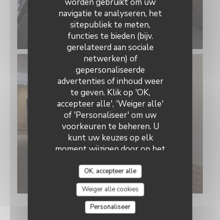
worden gebruikt om uw
navigatie te analyseren, het
sitepubliek te meten,
functies te bieden (bijv.
gerelateerd aan sociale
Auberge Saint Hubert
netwerken) of
gepersonaliseerde
advertenties of inhoud weer
te geven. Klik op 'OK,
accepteer alle', 'Weiger alle'
of 'Personaliseer' om uw
voorkeuren te beheren. U
kunt uw keuzes op elk
moment wijzigen door op het
cookiepictogram linksonder
op de sitepagina's te klikken.
OK, accepteer alle
Weiger alle cookies
Personaliseer