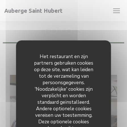
Cookies beheer paneel
Auberge Saint Hubert
FOTO'S
AUBERGE SAINT HUBERT
Het restaurant en zijn
partners gebruiken cookies
DOUCHY LES MINES
op deze site, wat kan leiden
tot de verzameling van
persoonsgegevens.
'Noodzakelijke' cookies zijn
verplicht en worden
standaard geïnstalleerd.
Andere optionele cookies
vereisen uw toestemming.
Deze optionele cookies