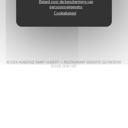
Beleid voor de bescherming van
persoonsgegevens
Cookiebeleid
© 2026 AUBERGE SAINT HUBERT — RESTAURANT WEBSITE GECREËERD
((OPENT IN EEN NIEUW VENSTER)
DOOR
ZENCHEF
((OPENT IN EEN NIEUW VENSTER))
DISCLAIMER
((OPENT IN EEN NIEUW VEN
GEBRUIKSVOORWAARDEN
((OPENT IN EEN 
BELEID BESCHERMING PERSOONSGEGEVENS
((OPENT IN EEN NIEUW VENSTER
COOKIES BELEID
((OPENT IN EEN NIEUW VENST
TOEGANKELIJKHEID